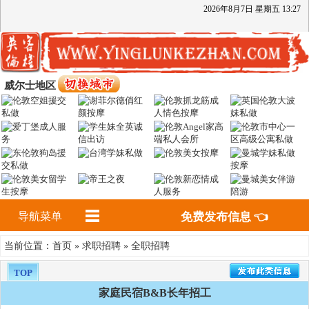
2026
年
8
月
7
日
星期五
13
:
27
威尔士地区
导航菜单
免费发布信息 👈
首页
求职招聘
全职招聘
当前位置：
»
»
TOP
家庭民宿B&B长年招工