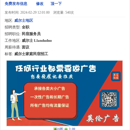
免费发布信息
修改
顶一下
发布时间: 2024-02-29 12:01:00
浏览量: 540次
地区:
威尔士地区
招聘类型:
全职
招聘职位:
民宿服务员
工作地区:
威尔士 Llandudno
周薪待遇:
面议
标签:
威尔士家庭民宿招工
0图
上传