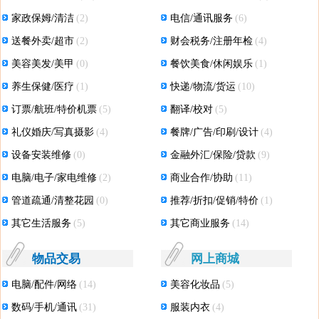
家政保姆/清洁
(2)
电信/通讯服务
(6)
送餐外卖/超市
(2)
财会税务/注册年检
(4)
美容美发/美甲
(0)
餐饮美食/休闲娱乐
(1)
养生保健/医疗
(1)
快递/物流/货运
(10)
订票/航班/特价机票
(5)
翻译/校对
(5)
礼仪婚庆/写真摄影
(4)
餐牌/广告/印刷/设计
(4)
设备安装维修
(0)
金融外汇/保险/贷款
(9)
电脑/电子/家电维修
(2)
商业合作/协助
(11)
管道疏通/清整花园
(0)
推荐/折扣/促销/特价
(1)
其它生活服务
(5)
其它商业服务
(14)
物品交易
网上商城
电脑/配件/网络
(14)
美容化妆品
(5)
数码/手机/通讯
(31)
服装内衣
(4)