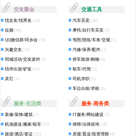
交友聚会
交通工具
找女友/找男友
(24)
汽车买卖
(26)
征婚
(44)
摩托/自行车买卖
(3)
QQ微信群/同乡会
(10)
驾照/陪练/车务/交规
(5)
兴趣交友
(13)
汽修/保养/配件
(7)
同城活动/交友派对
(5)
拼车旅游/购物
(0)
结伴出游/驴友
(11)
租车/代驾
(2)
其它
(1)
司机求职
(1)
车位出租/求租
(0)
服务-生活类
服务-商务类
装修/装饰/建筑
(7)
IT服务/网站建设
(3)
机场接送/搬家/租车
(17)
律师/法律咨询
(18)
旅游/酒店/签证
(22)
房屋/置业/投资理财
(0)