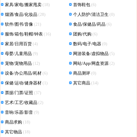
家具/家电/搬家甩卖
(18)
首饰鞋包
(6)
烟酒/食品/化妆品
(28)
个人防护/清洁卫生
(0)
软件/图书/音像
(21)
食品/保健品/药品
(6)
服饰/箱包/鞋帽/钟表
(16)
团购/代购
(6)
家居/日用百货
(4)
数码/电子/电器
(0)
母婴/儿童用品
(9)
网游装备/虚拟物品
(5)
宠物/宠物用品
(12)
网站/App/网盘资源
(2)
设备/办公用品/耗材
(6)
商品测评
(0)
保健/运动/健身器材
(1)
其它商品
(14)
票据/门票/证照
(37)
艺术/工艺/收藏品
(2)
音响/乐器/影音
(9)
商品求购
(18)
其它物品
(18)