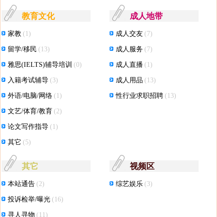
教育文化
成人地带
家教
(1)
成人交友
(7)
留学/移民
(13)
成人服务
(7)
雅思(IELTS)辅导培训
(0)
成人直播
(1)
入籍考试辅导
(3)
成人用品
(13)
外语/电脑/网络
(1)
性行业求职招聘
(13)
文艺/体育/教育
(2)
论文写作指导
(1)
其它
(5)
其它
视频区
本站通告
(2)
综艺娱乐
(3)
投诉检举/曝光
(16)
寻人寻物
(11)