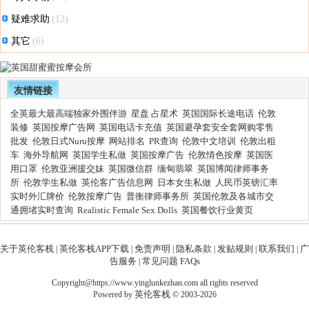
疑难求助
(12)
其它
(6)
友情链接
全英最大最高端独家外围伴游
星盘 占星术
英国国际长途电话
伦敦
装修
英国按摩广告网
英国电话卡充值
英国避孕套安全套网购零售
批发
伦敦日式Nuru按摩
网站排名
PR查询
伦敦中文培训
伦敦出租
车
海外导航网
英国学生私做
英国按摩广告
伦敦情色按摩
英国医
用口罩
伦敦亚洲援交妹
英国微信群
缅甸翡翠
英国博闻律师事务
所
伦敦学生私做
英伦客广告信息网
日本女生私做
人民币英镑汇率
实时外汇牌价
伦敦按摩广告
普衡律师事务所
英国伦敦及各城市交
通拥堵实时查询
Realistic Female Sex Dolls
英国餐饮行业黄页
关于英伦客栈
英伦客栈APP下载
免责声明
隐私条款
发贴规则
联系我们
广
|
|
|
|
|
|
告服务
常见问题 FAQs
|
Copyright@https://www.yinglunkezhan.com all rights reserved
英伦客栈
Powered by
© 2003-2026