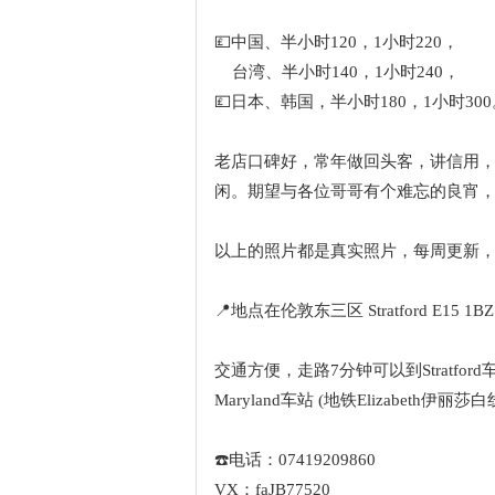
💷中国、半小时120，1小时220，
台湾、半小时140，1小时240，
💷日本、韩国，半小时180，1小时300
老店口碑好，常年做回头客，讲信用
闲。期望与各位哥哥有个难忘的良宵
以上的照片都是真实照片，每周更新
📍地点在伦敦东三区 Stratford E15 1BZ
交通方便，走路7分钟可以到Stratford车站 (
Maryland车站 (地铁Elizabeth伊丽莎
☎️电话：07419209860
VX：faJB77520