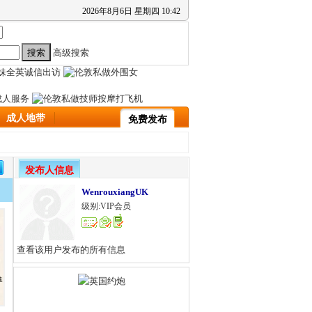
2026
年
8
月
6
日
星期四
10
:
42
高级搜索
成人地带
免费发布
发布人信息
WenrouxiangUK
级别:VIP会员
查看该用户发布的所有信息