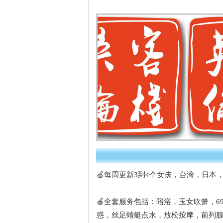
🍏每周更新3到4个女孩，台湾，日本
🍎全套服务包括：陪浴，玉女吹箫，
惑，丝足蜻蜓点水，放松按摩，前列