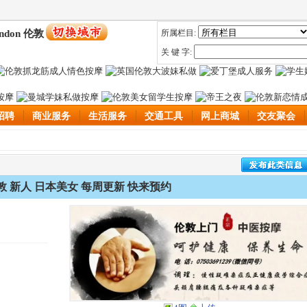
ndon 伦敦
所属栏目:
关 键 字:
招聘
商业服务
生活服务
交通工具
网上商城
交友聚会
敦 新人 日本美女 每周更新 快来预约