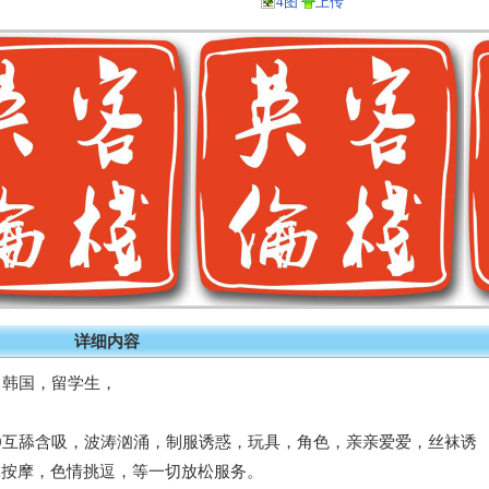
4图
上传
详细内容
，韩国，留学生，
69互舔含吸，波涛汹涌，制服诱惑，玩具，角色，亲亲爱爱，丝袜诱
腺按摩，色情挑逗，等一切放松服务。