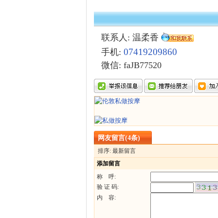
联系人: 温柔香
07419209860
手机:
微信
: faJB77520
网友留言(4条)
排序: 最新留言
添加留言
称 呼:
验 证 码:
内 容: