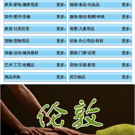
家具/家电/搬家甩卖
更多»
烟酒/食品/化妆品
更多»
软件/图书/音像
更多»
服饰/箱包/鞋帽/钟表
更多»
家居/日用百货
更多»
母婴/儿童用品
更多»
宠物/宠物用品
更多»
设备/办公用品/耗材
更多»
保健/运动/健身器材
更多»
票据/门票/证照
更多»
艺术/工艺/收藏品
更多»
音响/乐器/影音
更多»
商品求购
更多»
其它物品
更多»