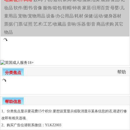
妆品
软件/图书/音像
服饰/箱包/鞋帽/钟表
家居/日用百货
母婴/儿
童用品
宠物/宠物用品
设备/办公用品/耗材
保健/运动/健身器材
票据/门票/证照
艺术/工艺/收藏品
音响/乐器/影音
商品求购
其它
物品
帮助
分类焦点
帮助信息
1、分类焦点显示要花费15个积分.要想设置显示或取消显示某条信息的话,请进行修
改即有相关选项.
2、
购买广告位请联系微信：YLKZ2003