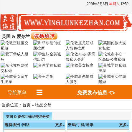
2026
年
8
月
8
日
星期六
12
:
59
英国 & 爱尔兰
导航菜单
免费发布信息 👈
首页
物品交易
当前位置：
»
英国 & 爱尔兰物品交易分类
电脑/配件/网络
更多»
数码/手机/通讯
更多»