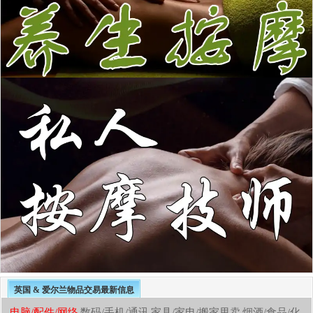
英国 & 爱尔兰物品交易最新信息
电脑/配件/网络
数码/手机/通讯
家具/家电/搬家甩卖
烟酒/食品/化