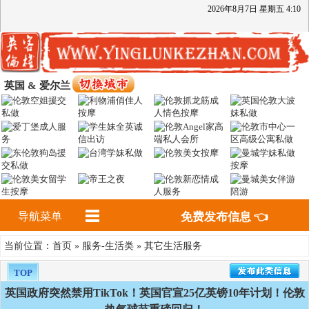
2026
年
8
月
7
日
星期五
4
:
10
英国 & 爱尔兰
导航菜单
免费发布信息 👈
首页
服务-生活类
其它生活服务
当前位置：
»
»
TOP
英国政府突然禁用TikTok！英国官宣25亿英镑10年计划！伦敦