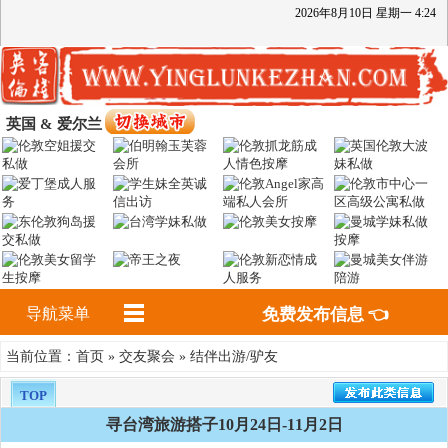
2026
年
8
月
10
日
星期一
4
:
24
英国 & 爱尔兰
导航菜单
免费发布信息 👈
首页
交友聚会
结伴出游/驴友
当前位置：
»
»
TOP
寻台湾旅游搭子10月24日-11月2日