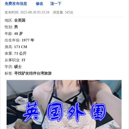
免费发布信息
修改
顶一下
发布时间: 2025-08-30 05:33:34
浏览量: 545次
地区:
全英国
性别:
男
年龄:
48 岁
出生年份:
1977 年
身高:
173 CM
体重:
73 公斤
从事职业:
IT
学历:
硕士
标签:
寻找驴友结伴台湾旅游