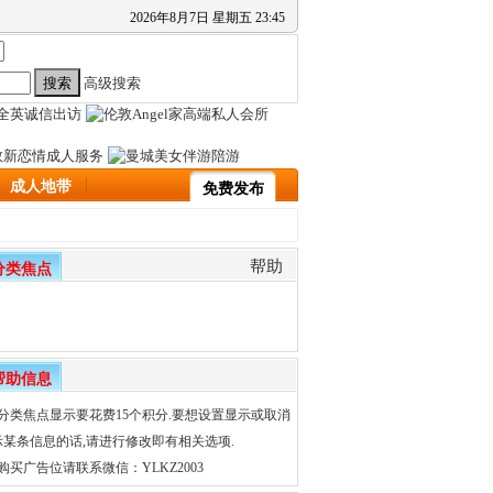
2026
年
8
月
7
日
星期五
23
:
45
高级搜索
成人地带
免费发布
帮助
分类焦点
帮助信息
、分类焦点显示要花费15个积分.要想设置显示或取消
示某条信息的话,请进行修改即有相关选项.
购买广告位请联系微信：YLKZ2003