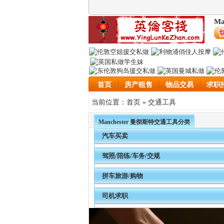
Ma
首页
房产租售
物品交易
求职
首页
交通工具
当前位置：
»
Manchester 曼彻斯特交通工具分类
汽车买卖
驾照/陪练/车务/交规
拼车旅游/购物
司机求职