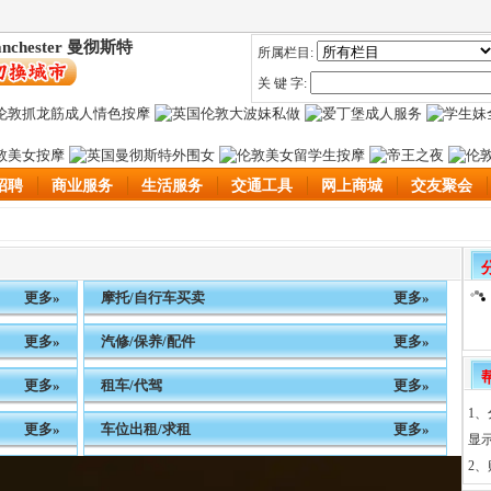
nchester 曼彻斯特
所属栏目:
关 键 字:
招聘
商业服务
生活服务
交通工具
网上商城
交友聚会
更多»
摩托/自行车买卖
更多»
更多»
汽修/保养/配件
更多»
更多»
租车/代驾
更多»
1
更多»
车位出租/求租
更多»
显
2、