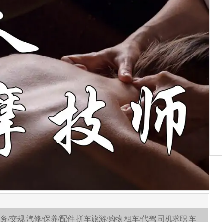
车务/交规
汽修/保养/配件
拼车旅游/购物
租车/代驾
司机求职
车