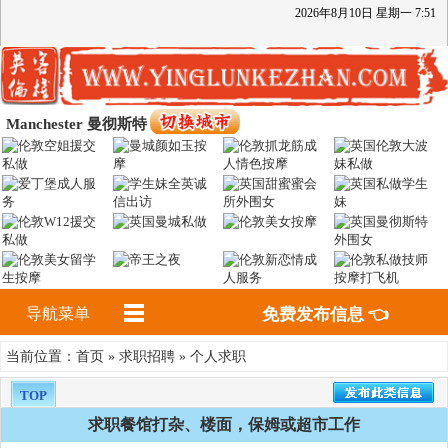
2026
年
8
月
10
日
星期一
7
:
51
Manchester 曼彻斯特
导航菜单
免费发布信息 👈
首页
求职招聘
个人求职
当前位置：
»
»
TOP
求职餐馆打杂、楼面，保姆或超市工作