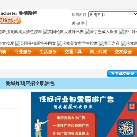
nchester 曼彻斯特
所属栏目:
关 键 字:
招聘
商业服务
生活服务
交通工具
网上商城
交友聚会
曼城炸鸡店招全职油包