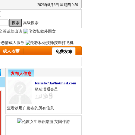
2026
年
8
月
6
日
星期四
0
:
50
高级搜索
成人地带
免费发布
发布人信息
leslielo73@hotmail.com
级别:普通会员
查看该用户发布的所有信息