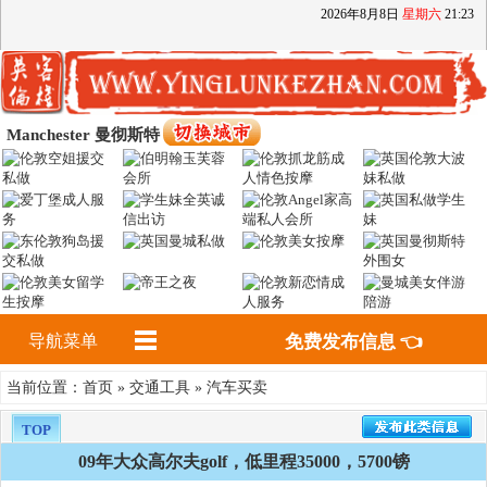
2026
年
8
月
8
日
星期六
21
:
23
Manchester 曼彻斯特
导航菜单
免费发布信息 👈
首页
交通工具
汽车买卖
当前位置：
»
»
TOP
09年大众高尔夫golf，低里程35000，5700镑