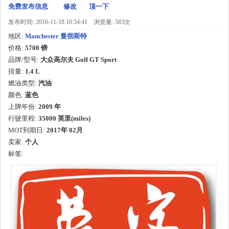
免费发布信息
修改
顶一下
发布时间: 2016-11-18 10:34:41
浏览量: 583次
地区:
Manchester 曼彻斯特
价格:
5700 镑
品牌/型号:
大众高尔夫 Golf GT Sport
排量:
1.4 L
燃油类型:
汽油
颜色:
蓝色
上牌年份:
2009 年
行驶里程:
35000 英里(miles)
MOT到期日:
2017年
02月
卖家:
个人
标签: