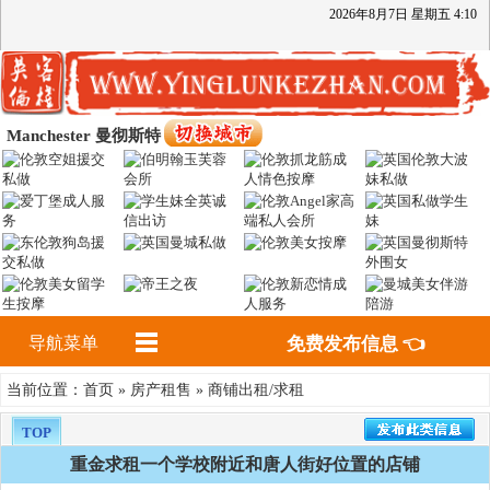
2026
年
8
月
7
日
星期五
4
:
10
Manchester 曼彻斯特
导航菜单
免费发布信息 👈
首页
房产租售
商铺出租/求租
当前位置：
»
»
TOP
重金求租一个学校附近和唐人街好位置的店铺