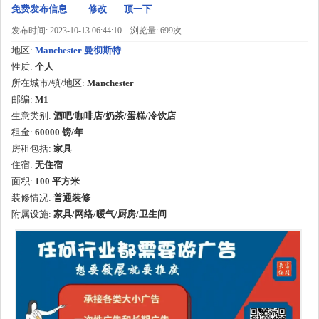
免费发布信息
修改
顶一下
发布时间: 2023-10-13 06:44:10
浏览量: 699次
地区:
Manchester 曼彻斯特
性质:
个人
所在城市/镇/地区:
Manchester
邮编:
M1
生意类别:
酒吧/咖啡店/奶茶/蛋糕/冷饮店
租金:
60000 镑
/
年
房租包括:
家具
住宿:
无住宿
面积:
100
平方米
装修情况:
普通装修
附属设施:
家具/网络/暖气/厨房/卫生间