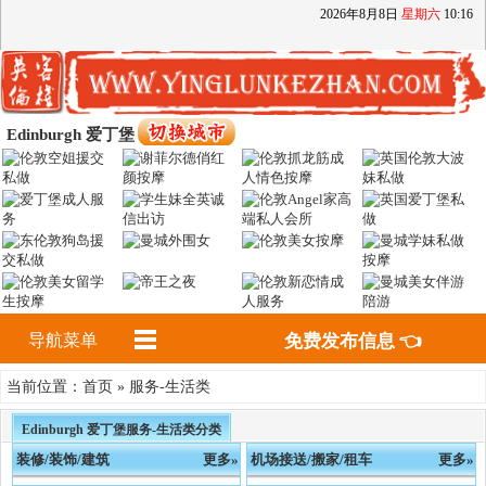
2026
年
8
月
8
日
星期六
10
:
16
Edinburgh 爱丁堡
导航菜单
免费发布信息 👈
首页
服务-生活类
当前位置：
»
Edinburgh 爱丁堡服务-生活类分类
装修/装饰/建筑
更多»
机场接送/搬家/租车
更多»