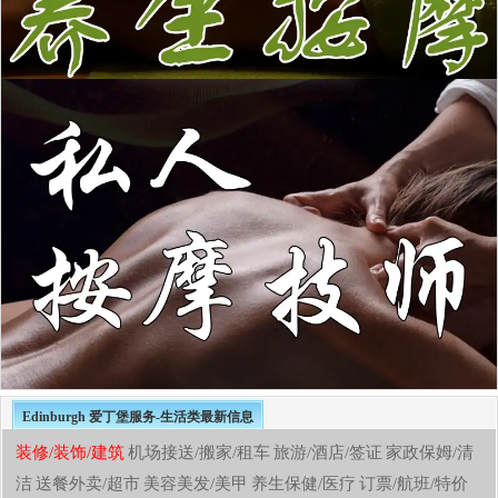
Edinburgh 爱丁堡服务-生活类最新信息
装修/装饰/建筑
机场接送/搬家/租车
旅游/酒店/签证
家政保姆/清
洁
送餐外卖/超市
美容美发/美甲
养生保健/医疗
订票/航班/特价