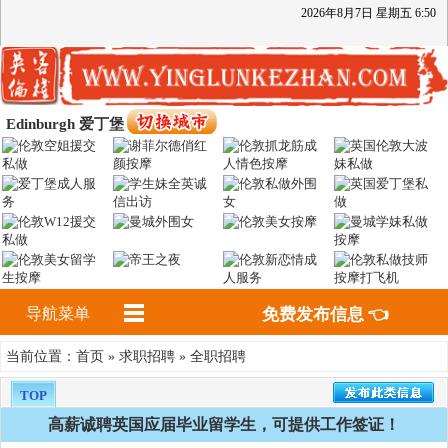
2026
年
8
月
7
日
星期五
6
:
50
Edinburgh 爱丁堡
导航菜单
免费发布信息 👈
首页
求职招聘
全职招聘
当前位置：
»
»
TOP
高薪诚聘英国应届毕业留学生，可提供工作签证！