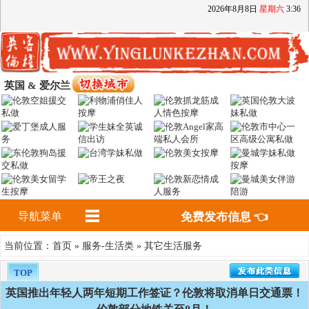
2026
年
8
月
8
日
星期六
3
:
36
英国 & 爱尔兰
导航菜单
免费发布信息 👈
首页
服务-生活类
其它生活服务
当前位置：
»
»
TOP
英国推出年轻人两年短期工作签证？伦敦将取消单日交通票！