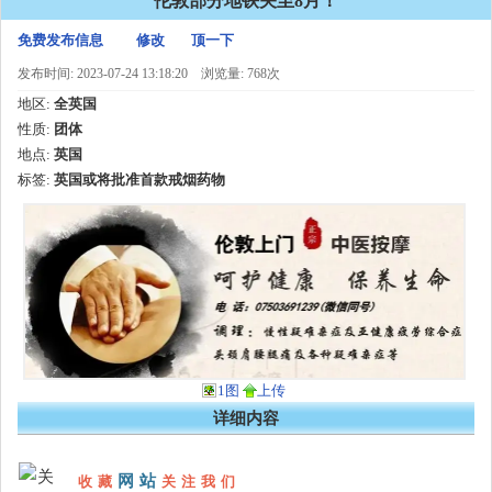
伦敦部分地铁关至8月！
免费发布信息
修改
顶一下
发布时间: 2023-07-24 13:18:20
浏览量: 768次
地区:
全英国
性质:
团体
地点:
英国
标签:
英国或将批准首款戒烟药物
1图
上传
详细内容
网站
收藏
关注我们