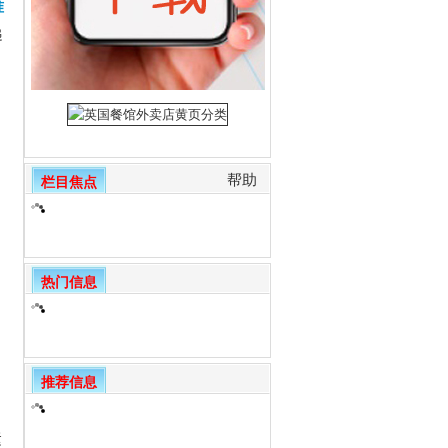
准
递
。
帮助
栏目焦点
热门信息
推荐信息
运