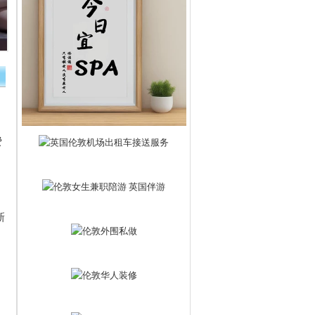
费
、
新