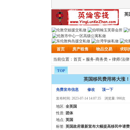
英
首页
房产租售
物品交易
求职
首页
服务-商务类
律师/法
当前位置：
»
»
TOP
英国移民费用将大涨！涨
免费发布信息
修改
顶一下
发布时间: 2023-07-14 14:07:35
浏览量: 990次
地区:
全英国
性质:
团体
地点:
英国
标签:
英国政府最新宣布大幅提高移民申请费