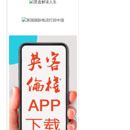
，
）
要