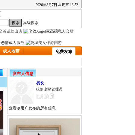
2026
年
8
月
7
日
星期五
13
:
52
高级搜索
成人地带
免费发布
发布人信息
栈长
级别:超级管理员
查看该用户发布的所有信息