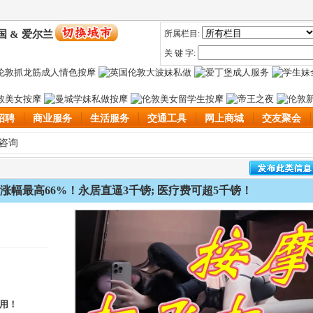
国 & 爱尔兰
所属栏目:
关 键 字:
招聘
商业服务
生活服务
交通工具
网上商城
交友聚会
律咨询
幅最高66%！永居直逼3千镑; 医疗费可超5千镑！
用！