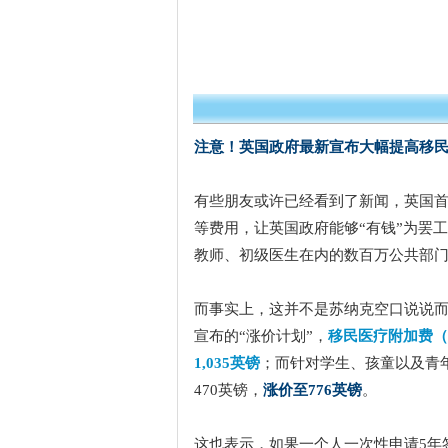
注意！英国政府最新宣布大幅提高移
有些朋友或许已经看到了新闻，英国首相苏
等费用，让英国政府能够“有钱”为罢工
教师、初级医生在内的数百万公共部门
而事实上，这并不是苏纳克空口说说而已
宣布的“涨价计划”，
移民医疗附加费（Immig
1,035英镑
；而针对学生、孩童以及青
470英镑，
涨价至776英镑
。
这也表示，如果一个人一次性申请5年