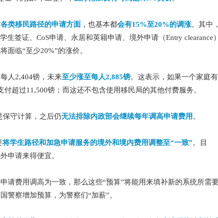
对各类移民路径的申请方面
，也基本都
会有15%至20%的调涨
。其中
签证、CoS申请、永居和英籍申请、境外申请（Entry clearance
n）也将面临“至少20%”的涨价。
人2,404镑，未来
至少涨至每人2,885镑
。这表示，如果一个家庭有
付超过11,500镑；而这还不包含使用移民局的其他付费服务。
只是保守计算，之后仍
无法排除内政部会继续每年调高申请费用
。
要
将学生路径和加急申请服务的境外和境内费用调整至“一致”
。目
境外申请来得便宜。
申请费用调高为一致，那么这些“预算”将能用来填补新的系统所需
国警察增加预算，为警察们“加薪”。