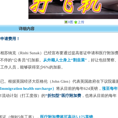
0图
上传
详细内容
民申请费用！
纳克（Rishi Sunak）已经宣布要通过提高签证申请和医疗附加
不停的“公务员”们加薪。
从外籍人士身上“割韭菜”
，好让包括警察
工作人员，能够获得至少6%的加薪。
。根据英国经济大臣格伦（John Glen）代表英国政府在下议院最
ration health surcharge）
将从目前的每年624英镑，
涨至每年
年流动计划（打工度假）的
“折扣型”医疗附加费
，也将从目前的每年
签证（例如5年工签），
医疗附加费将可高达5,175英镑
。