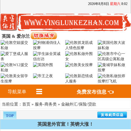
2026
年
8
月
8
日
星期六
8
:
02
英国 & 爱尔兰
导航菜单
免费发布信息 👈
首页
服务-商务类
金融外汇/保险/贷款
当前位置：
»
»
TOP
英国意外官宣！英镑大涨！