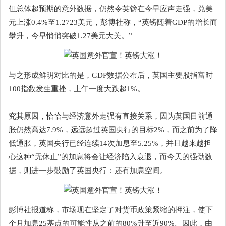
但总体超预期的意外数据，仍然令英镑在今早应声走强，兑美
元上涨0.4%至1.2723美元，彭博社称，“英镑随着GDP的增长而
攀升，今早悄悄突破1.27美元大关。”
与之形成鲜明对比的是，GDP数据公布后，英国主要股指富时
100指数发生重挫，上午一度大跌超1%。
究其原因，恰恰与经济意外走强有直接关系，因为英国目前通
胀仍然高达7.9%，远远超过英国央行的目标2%，而之前为了降
低通胀，英国央行已经连续14次加息至5.25%，并且越来越担
心这种“无休止”的加息将会让经济陷入衰退，而今天的强劲数
据，则进一步鼓励了英国央行：还有加息空间。
彭博社报道称，市场现在坚定了对货币政策紧缩的押注，使下
个月加息25基点的可能性从之前的80%升至近90%。因此，由