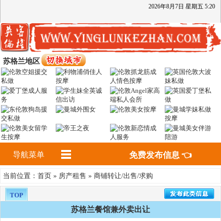
2026
年
8
月
7
日
星期五
5
:
20
苏格兰地区
导航菜单
免费发布信息 👈
首页
房产租售
商铺转让/出售/求购
当前位置：
»
»
TOP
苏格兰餐馆兼外卖出让