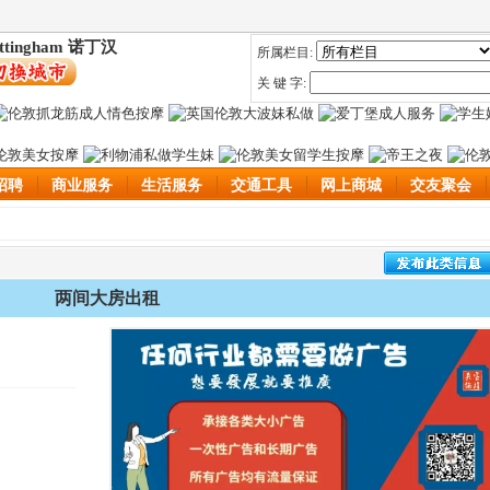
ttingham 诺丁汉
所属栏目:
关 键 字:
招聘
商业服务
生活服务
交通工具
网上商城
交友聚会
两间大房出租