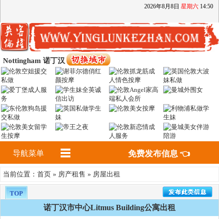
2026
年
8
月
8
日
星期六
14
:
50
Nottingham 诺丁汉
导航菜单
免费发布信息 👈
首页
房产租售
房屋出租
当前位置：
»
»
TOP
诺丁汉市中心Litmus Building公寓出租