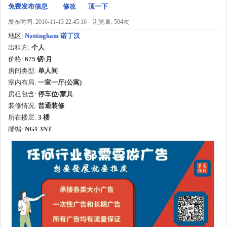
免费发布信息
修改
顶一下
发布时间: 2016-11-13 22:45:16
浏览量: 504次
地区:
Nottingham 诺丁汉
出租方:
个人
价格:
675 镑
/
月
房间类型:
单人间
室内布局:
一室一厅(公寓)
房租包含:
停车位/家具
装修情况:
普通装修
所在楼层:
3 楼
邮编:
NG1 3NT