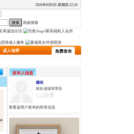
2026
年
8
月
6
日
星期四
22
:
24
高级搜索
成人地带
免费发布
发布人信息
栈长
级别:超级管理员
查看该用户发布的所有信息