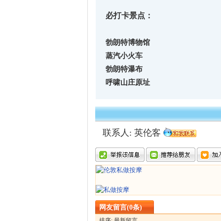
必打卡景点：
勃朗特博物馆
蒸汽小火车
勃朗特瀑布
呼啸山庄原址
联系人: 英伦客
网友留言(0条)
排序: 最新留言