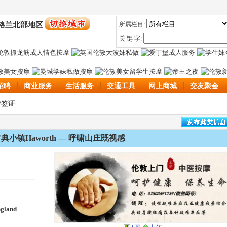
格兰北部地区
所属栏目:
关 键 字:
招聘
商业服务
生活服务
交通工具
网上商城
交友聚会
/签证
典小镇Haworth — 呼啸山庄既视感
ngland