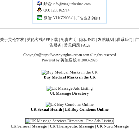
邮箱: info@yinglunkezhan.com
QQ: 1283162714
微信: YLKZ2003 (非广告业务勿加)
关于英伦客栈
英伦客栈APP下载
免责声明
隐私条款
发贴规则
联系我们
广
|
|
|
|
|
|
告服务
常见问题 FAQs
|
Copyright@https://www.yinglunkezhan.com all rights reserved
英伦客栈
Powered by
© 2003-2026
Buy Medical Masks in the UK
Uk Massage Directory
UK Sexual Health
UK Buy Condoms Online
|
UK Sensual Massage
UK Therapeutic Massage
UK Nuru Massage
|
|