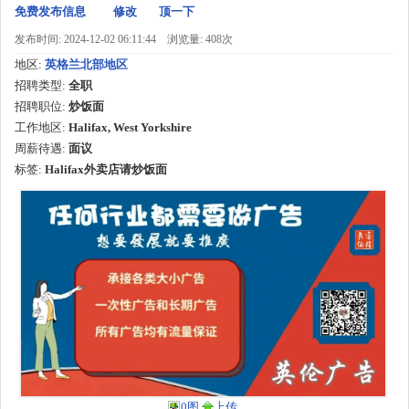
免费发布信息
修改
顶一下
发布时间: 2024-12-02 06:11:44
浏览量: 408次
地区:
英格兰北部地区
招聘类型:
全职
招聘职位:
炒饭面
工作地区:
Halifax, West Yorkshire
周薪待遇:
面议
标签:
Halifax外卖店请炒饭面
0图
上传