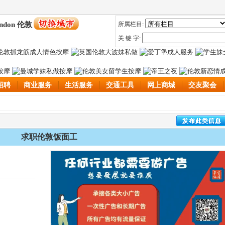
ndon 伦敦
所属栏目:
关 键 字:
招聘
商业服务
生活服务
交通工具
网上商城
交友聚会
求职伦敦饭面工