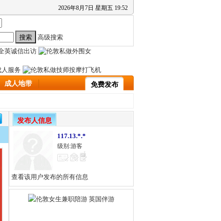
2026
年
8
月
7
日
星期五
19
:
52
高级搜索
成人地带
免费发布
发布人信息
117.13.*.*
级别:游客
查看该用户发布的所有信息