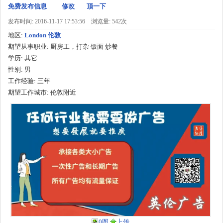
免费发布信息
修改
顶一下
发布时间: 2016-11-17 17:53:56
浏览量: 542次
地区:
London 伦敦
期望从事职业:
厨房工，打杂 饭面 炒餐
学历:
其它
性别:
男
工作经验:
三年
期望工作城市:
伦敦附近
0图
上传