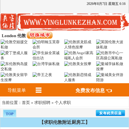
2026
年
8
月
7
日
星期五
6
:
16
London 伦敦
导航菜单
免费发布信息 👈
首页
求职招聘
个人求职
当前位置：
»
»
TOP
【求职伦敦附近厨房工】