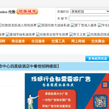
ndon 伦敦
所属栏目:
关 键 字:
招聘
商业服务
生活服务
交通工具
网上商城
交友聚会
市中心四星级酒店中餐馆招聘楼面】