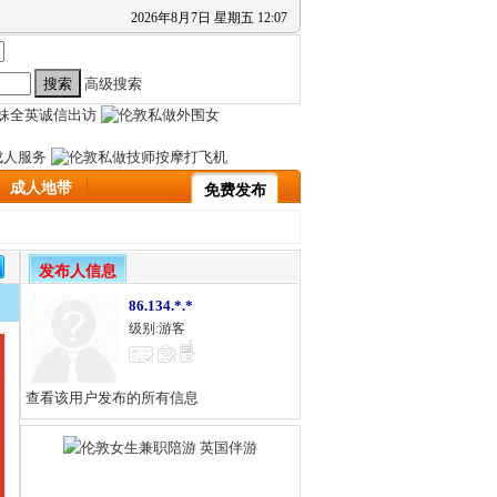
2026
年
8
月
7
日
星期五
12
:
07
高级搜索
成人地带
免费发布
发布人信息
86.134.*.*
级别:游客
查看该用户发布的所有信息