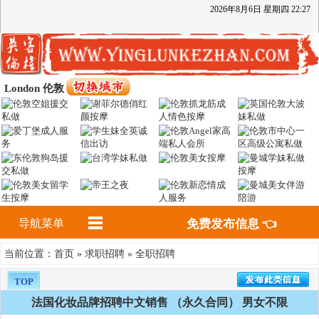
2026
年
8
月
6
日
星期四
22
:
27
London 伦敦
导航菜单
免费发布信息 👈
首页
求职招聘
全职招聘
当前位置：
»
»
TOP
法国化妆品牌招聘中文销售 （永久合同） 男女不限