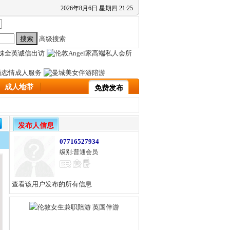
2026
年
8
月
6
日
星期四
21
:
25
高级搜索
成人地带
免费发布
发布人信息
07716527934
级别:普通会员
查看该用户发布的所有信息