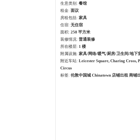
生意类别:
餐馆
租金:
面议
房租包括:
家具
住宿:
无住宿
面积:
258
平方米
装修情况:
普通装修
所在楼层:
1 楼
附属设施:
家具/网络/暖气/厨房/卫生间/地下
附近车站:
Leicester Square, Charing Cross, P
Circus
标签:
伦敦中国城 Chinatown 店铺出租 商铺