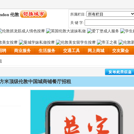
ndon 伦敦
所属栏目:
关 键 字:
招聘
商业服务
生活服务
交通工具
网上商城
交友聚会
租
0平方米顶级伦敦中国城商铺餐厅招租