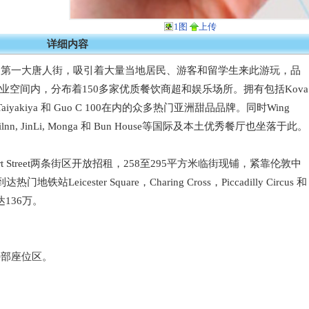
1图
上传
详细内容
洲第一大唐人街，吸引着大量当地居民、游客和留学生来此游玩，品
商业空间内，分布着150多家优质餐饮商超和娱乐场所。拥有包括Kova
e Cream, Taiyakiya 和 Guo C 100在内的众多热门亚洲甜品品牌。同时Wing
, Baozilnn, JinLi, Monga 和 Bun House等国际及本土优秀餐厅也坐落于此。
18 Rupert Street两条街区开放招租，258至295平方米临街现铺，紧靠伦敦中
icester Square，Charing Cross，Piccadilly Circus 和
高达136万。
外部座位区。