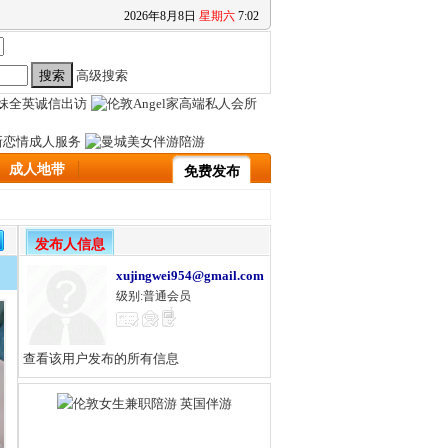
2026
年
8
月
8
日
星期六
7
:
02
高级搜索
成人地带
免费发布
发布人信息
xujingwei954@gmail.com
级别:普通会员
查看该用户发布的所有信息