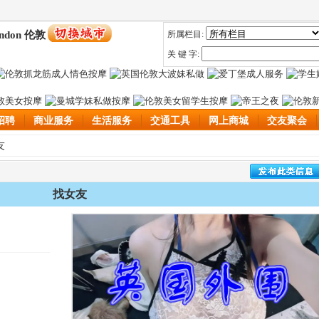
ndon 伦敦
所属栏目:
关 键 字:
招聘
商业服务
生活服务
交通工具
网上商城
交友聚会
友
找女友