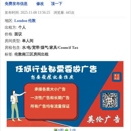
免费发布信息
修改
顶一下
发布时间: 2025-11-08 13:56:25
浏览量: 445次
地区:
London 伦敦
出租方:
个人
价格:
面议
房间类型:
单人间
房租包含:
水/电/宽带/煤气/家具/Council Tax
标签:
伦敦南三区房间出租
0图
上传