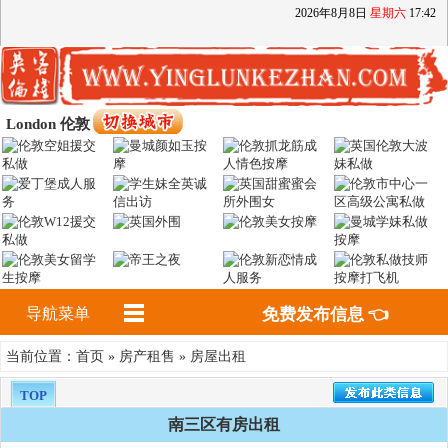
2026
年
8
月
8
日
星期六
17
:
42
London 伦敦
导航菜单
免费发布信息 👈
首页
房产租售
房屋出租
当前位置：
»
»
TOP
南三区有房出租