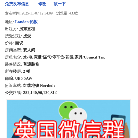
免费发布信息
修改
顶一下
发布时间: 2025-11-07 12:54:09
浏览量: 433次
地区:
London 伦敦
出租方:
房东直租
接受短租:
接受
价格:
面议
房间类型:
双人间
房租包含:
水/电/宽带/煤气/停车位/花园/家具/Council Tax
装修情况:
普通装修
所在楼层:
2 楼
邮编:
UB5 5AW
附近车站:
红线地铁 Northolt
公交路线:
282,140,90,120,SL9