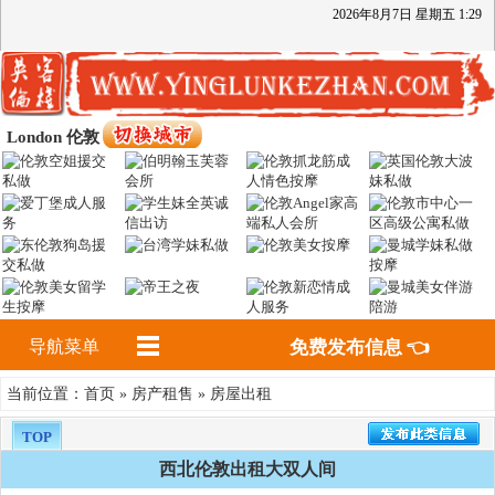
2026
年
8
月
7
日
星期五
1
:
29
London 伦敦
导航菜单
免费发布信息 👈
首页
房产租售
房屋出租
当前位置：
»
»
TOP
西北伦敦出租大双人间