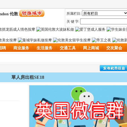
ndon 伦敦
所属栏目:
关 键 字:
招聘
商业服务
生活服务
交通工具
网上商城
交友聚会
單人房出租SE18