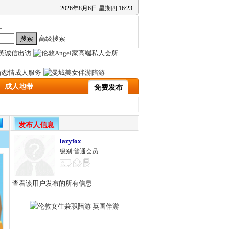
2026
年
8
月
6
日
星期四
16
:
23
高级搜索
成人地带
免费发布
发布人信息
lazyfox
级别:普通会员
查看该用户发布的所有信息