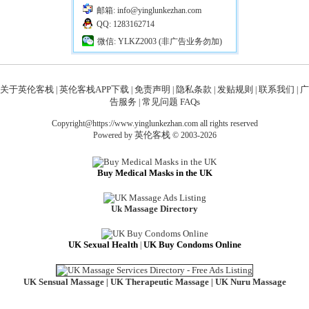
邮箱: info@yinglunkezhan.com
QQ: 1283162714
微信: YLKZ2003 (非广告业务勿加)
关于英伦客栈
英伦客栈APP下载
免责声明
隐私条款
发贴规则
联系我们
广
|
|
|
|
|
|
告服务
常见问题 FAQs
|
Copyright@https://www.yinglunkezhan.com all rights reserved
英伦客栈
Powered by
© 2003-2026
Buy Medical Masks in the UK
Uk Massage Directory
UK Sexual Health
UK Buy Condoms Online
|
UK Sensual Massage
UK Therapeutic Massage
UK Nuru Massage
|
|