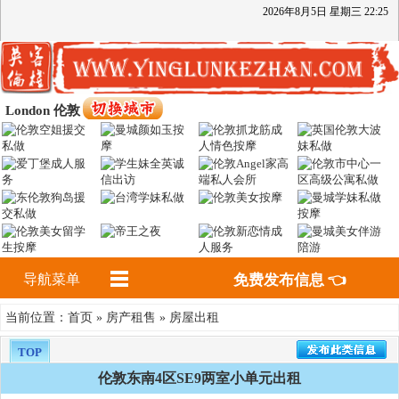
2026
年
8
月
5
日
星期三
22
:
25
London 伦敦
导航菜单
免费发布信息 👈
首页
房产租售
房屋出租
当前位置：
»
»
TOP
伦敦东南4区SE9两室小单元出租