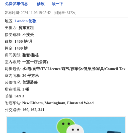
免费发布信息
修改
顶一下
发布时间: 2024-11-06 19:25:42
浏览量: 812次
地区:
London 伦敦
出租方:
房东直租
接受短租:
不接受
价格:
1400 镑
/
月
押金:
1400 镑
房间类型:
整套/整栋
室内布局:
一室一厅(公寓)
房租包含:
水/电/宽带/TV Licence/煤气/停车位/健身房/家具/Council Tax
室内面积:
30
平方米
装修情况:
普通装修
所在楼层:
1 楼
邮编:
SE9 3
附近车站:
New Eltham, Mottingham, Elmstead Wood
公交路线:
160, 162, 341