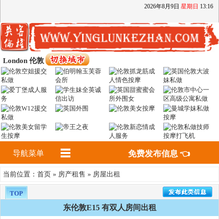
2026
年
8
月
9
日
星期日
13
:
16
London 伦敦
导航菜单
免费发布信息 👈
首页
房产租售
房屋出租
当前位置：
»
»
TOP
东伦敦E15 有双人房间出租