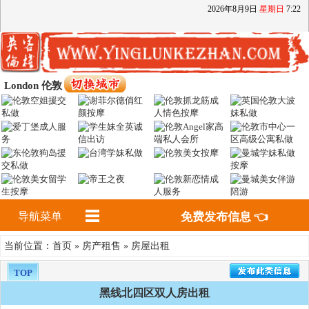
2026
年
8
月
9
日
星期日
7
:
22
London 伦敦
导航菜单
免费发布信息 👈
首页
房产租售
房屋出租
当前位置：
»
»
TOP
黑线北四区双人房出租