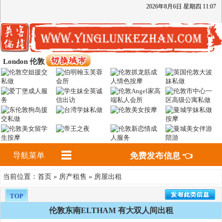
2026
年
8
月
6
日
星期四
11
:
07
London 伦敦
导航菜单
免费发布信息 👈
首页
房产租售
房屋出租
当前位置：
»
»
TOP
伦敦东南ELTHAM 有大双人间出租