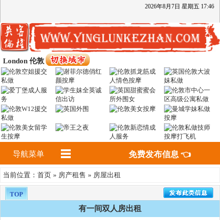
2026
年
8
月
7
日
星期五
17
:
46
London 伦敦
导航菜单
免费发布信息 👈
首页
房产租售
房屋出租
当前位置：
»
»
TOP
有一间双人房出租