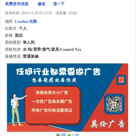
免费发布信息
修改
顶一下
发布时间: 2016-11-20 02:23:20
浏览量: 324次
地区:
London 伦敦
出租方:
个人
价格:
面议
房间类型:
单人间
房租包含:
水/电/宽带/煤气/家具/Council Tax
装修情况:
普通装修
0图
上传