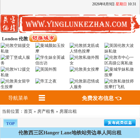
2026
年
8
月
9
日
星期日
10
:
31
London 伦敦
导航菜单
免费发布信息 👈
首页
房产租售
房屋出租
当前位置：
»
»
TOP
伦敦西三区Hanger Lane地铁站旁边单人间出租