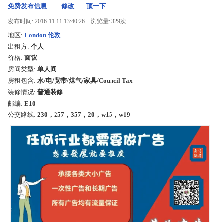
免费发布信息
修改
顶一下
发布时间: 2016-11-11 13:40:26
浏览量: 329次
地区:
London 伦敦
出租方:
个人
价格:
面议
房间类型:
单人间
房租包含:
水/电/宽带/煤气/家具/Council Tax
装修情况:
普通装修
邮编:
E10
公交路线:
230，257，357，20，w15，w19