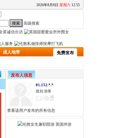
2026
年
8
月
8
日
星期六
12
:
55
高级搜索
成人地带
免费发布
发布人信息
81.152.*.*
级别:游客
查看该用户发布的所有信息