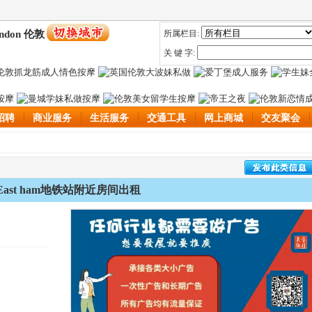
ndon 伦敦
所属栏目:
关 键 字:
招聘
商业服务
生活服务
交通工具
网上商城
交友聚会
East ham地铁站附近房间出租