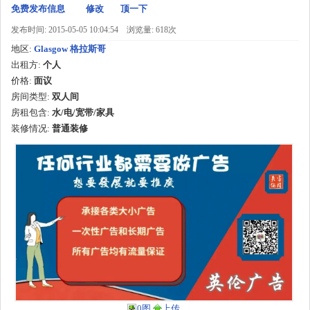
免费发布信息
修改
顶一下
发布时间: 2015-05-05 10:04:54
浏览量: 618次
地区:
Glasgow 格拉斯哥
出租方:
个人
价格:
面议
房间类型:
双人间
房租包含:
水/电/宽带/家具
装修情况:
普通装修
0图
上传