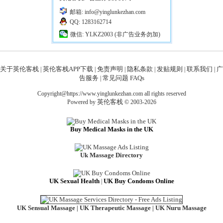
邮箱: info@yinglunkezhan.com
QQ: 1283162714
微信: YLKZ2003 (非广告业务勿加)
关于英伦客栈
英伦客栈APP下载
免责声明
隐私条款
发贴规则
联系我们
广
|
|
|
|
|
|
告服务
常见问题 FAQs
|
Copyright@https://www.yinglunkezhan.com all rights reserved
英伦客栈
Powered by
© 2003-2026
Buy Medical Masks in the UK
Uk Massage Directory
UK Sexual Health
UK Buy Condoms Online
|
UK Sensual Massage
UK Therapeutic Massage
UK Nuru Massage
|
|