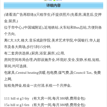
详细内容
(请看清广告再联络)(只租学生)不提供照片(先看房,满意后,交押
金,留房,)
位于市中心,(中国城附近),近地铁站.火车站和Bus总站,方便到各
个方向,
离C大.S大.格大.音乐戏剧学院.美术艺术学院,中国银行,华人超
市及各大商场,步行5到15分钟,
有二套房供选择,(厨房,浴室,厕所,)公用,
房间空间布局合理,内部设施齐全,环境好,安全,安静,长租,短租,
單间,均可选择,
包家具,Central heating供暖,包电费,煤气费,及Council Tax, 免費
上网,
短租免押金,租金一次付清,长租一个月押金,
111 hill st g3 6ty (有大房一间,每月380镑,费用全包)
15a hill st g3 6rn (有大房一间,每月380镑,费用全包)