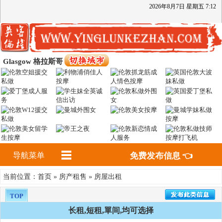
2026
年
8
月
7
日
星期五
7
:
12
Glasgow 格拉斯哥
导航菜单
免费发布信息 👈
首页
房产租售
房屋出租
当前位置：
»
»
TOP
长租,短租,單间,均可选择