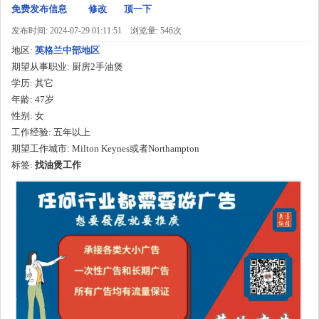
免费发布信息
修改
顶一下
发布时间: 2024-07-29 01:11:51
浏览量: 546次
地区:
英格兰中部地区
期望从事职业:
厨房2手油煲
学历:
其它
年龄:
47岁
性别:
女
工作经验:
五年以上
期望工作城市:
Milton Keynes或者Northampton
标签:
找油煲工作