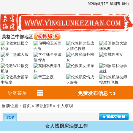
2026
年
8
月
7
日
星期五
18
:
14
英格兰中部地区
导航菜单
免费发布信息 👈
首页
求职招聘
个人求职
当前位置：
»
»
TOP
女人找厨房油煲工作