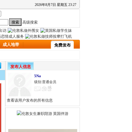
2026
年
8
月
7
日
星期五
23
:
27
高级搜索
成人地带
免费发布
发布人信息
5Na
级别:普通会员
查看该用户发布的所有信息