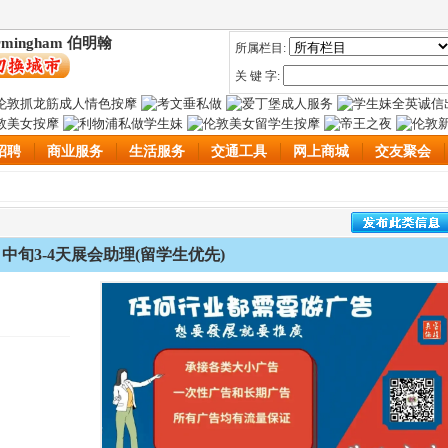
rmingham 伯明翰
所属栏目:
关 键 字:
招聘
商业服务
生活服务
交通工具
网上商城
交友聚会
月中旬3-4天展会助理(留学生优先)