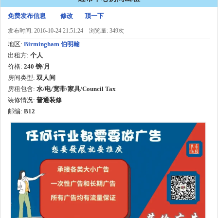
免费发布信息
修改
顶一下
发布时间: 2016-10-24 21:51:24
浏览量: 349次
地区:
Birmingham 伯明翰
出租方:
个人
价格:
240 镑
/
月
房间类型:
双人间
房租包含:
水/电/宽带/家具/Council Tax
装修情况:
普通装修
邮编:
B12