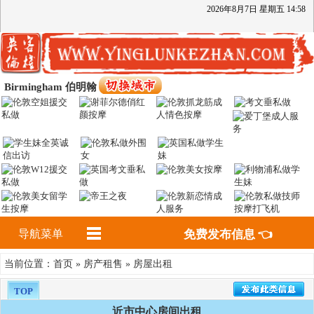
2026
年
8
月
7
日
星期五
14
:
58
Birmingham 伯明翰
导航菜单
免费发布信息 👈
首页
房产租售
房屋出租
当前位置：
»
»
TOP
近市中心房间出租