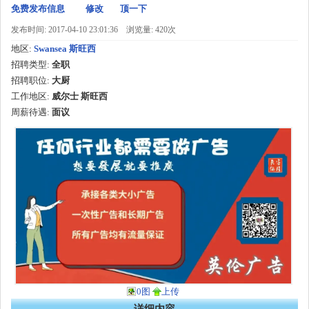
免费发布信息
修改
顶一下
发布时间: 2017-04-10 23:01:36
浏览量: 420次
地区:
Swansea 斯旺西
招聘类型:
全职
招聘职位:
大厨
工作地区:
威尔士 斯旺西
周薪待遇:
面议
0图
上传
详细内容