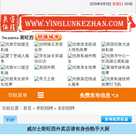
2026
年
8
月
9
日
星期日
10
:
00
Swansea 斯旺西
导航菜单
免费发布信息 👈
首页
求职招聘
全职招聘
当前位置：
»
»
TOP
威尔士斯旺西外卖店请有身份熟手大厨