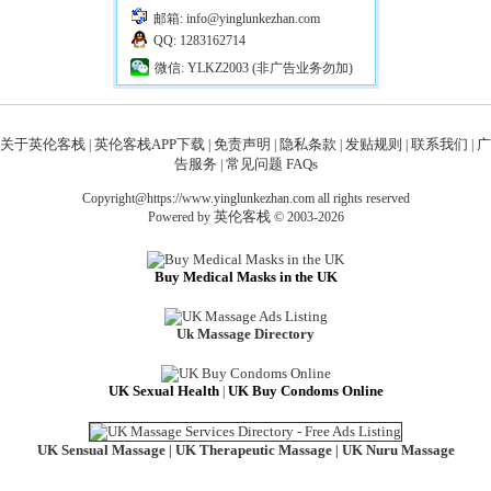
邮箱: info@yinglunkezhan.com
QQ: 1283162714
微信: YLKZ2003 (非广告业务勿加)
关于英伦客栈
英伦客栈APP下载
免责声明
隐私条款
发贴规则
联系我们
广
|
|
|
|
|
|
告服务
常见问题 FAQs
|
Copyright@https://www.yinglunkezhan.com all rights reserved
英伦客栈
Powered by
© 2003-2026
Buy Medical Masks in the UK
Uk Massage Directory
UK Sexual Health
UK Buy Condoms Online
|
UK Sensual Massage
UK Therapeutic Massage
UK Nuru Massage
|
|