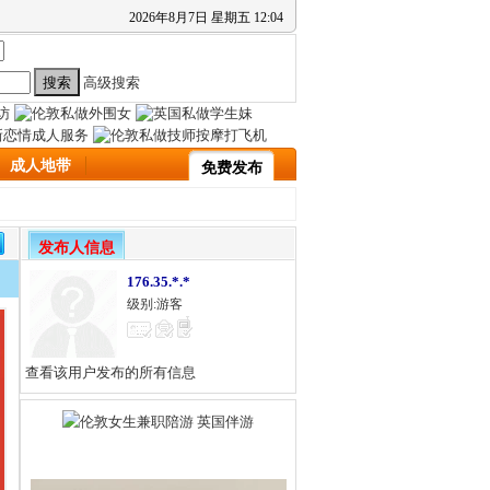
2026
年
8
月
7
日
星期五
12
:
04
高级搜索
成人地带
免费发布
发布人信息
176.35.*.*
级别:游客
查看该用户发布的所有信息