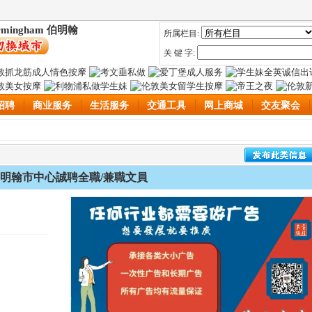
rmingham 伯明翰
所属栏目:
关 键 字:
招聘
商业服务
生活服务
交通工具
网上商城
交友聚会
明翰市中心誠聘全職/兼職文員