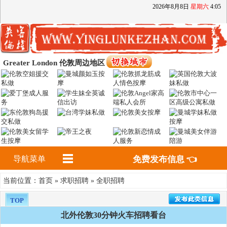
2026
年
8
月
8
日
星期六
4
:
05
Greater London 伦敦周边地区
导航菜单
免费发布信息 👈
首页
求职招聘
全职招聘
当前位置：
»
»
TOP
北外伦敦30分钟火车招聘看台