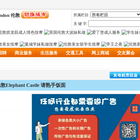
ndon 伦敦
所属栏目:
关 键 字:
招聘
商业服务
生活服务
交通工具
网上商城
交友聚会
敦Elephant Castle 请熟手饭面