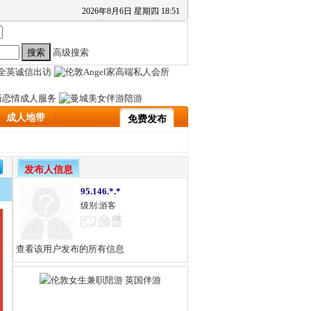
2026
年
8
月
6
日
星期四
18
:
51
高级搜索
成人地带
免费发布
发布人信息
95.146.*.*
级别:游客
查看该用户发布的所有信息