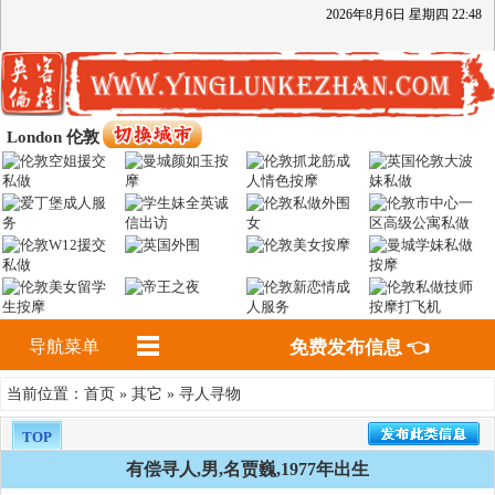
2026
年
8
月
6
日
星期四
22
:
48
London 伦敦
导航菜单
免费发布信息 👈
首页
其它
寻人寻物
当前位置：
»
»
TOP
有偿寻人,男,名贾巍,1977年出生