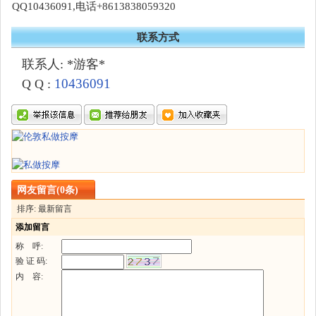
QQ10436091,电话+8613838059320
联系方式
联系人: *游客*
10436091
Q Q :
网友留言(0条)
排序: 最新留言
添加留言
称 呼:
验 证 码:
内 容: