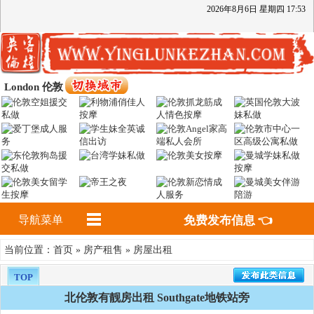
2026
年
8
月
6
日
星期四
17
:
53
London 伦敦
导航菜单
免费发布信息 👈
首页
房产租售
房屋出租
当前位置：
»
»
TOP
北伦敦有靓房出租 Southgate地铁站旁