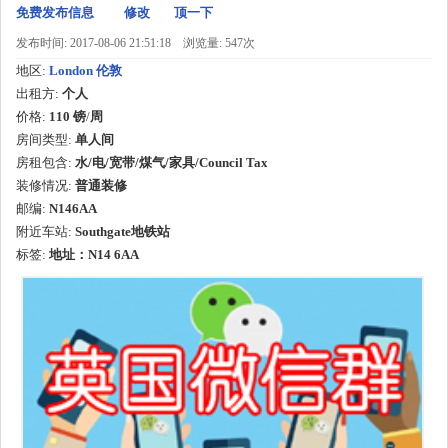
免费发布信息
修改
顶一下
发布时间: 2017-08-06 21:51:18
浏览量: 547次
地区:
London 伦敦
出租方:
个人
价格:
110 镑
/
周
房间类型:
单人间
房租包含:
水/电/宽带/煤气/家具/Council Tax
装修情况:
普通装修
邮编:
N146AA
附近车站:
Southgate地铁站
标签:
地址：N14 6AA