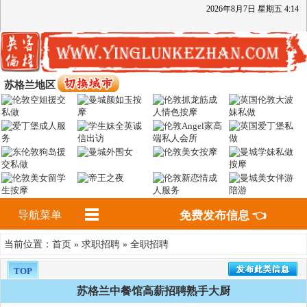
2026
年
8
月
7
日
星期五
4
:
14
苏格兰地区
导航菜单
免费发布信息 👈
首页
求职招聘
全职招聘
当前位置：
»
»
TOP
苏格兰中餐馆高薪招聘熟手大厨